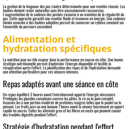
La gestion de la longueur des pas s'avère déterminante pour une montée réussie. Les
foulées doivent rester naturelles sans être excessivement raccourcies.
L'augmentation de la cadence des jambes s'associe à un maintien de la régularité du
pas. Cette approche garantit une montée fluide et économe en énergie. Une cadence
élevée associée à des foulées adaptées permet de conserver un rythme constant sur
l'ensemble du parcours ascendant.
Alimentation et
hydratation spécifiques
La nutrition joue un rôle majeur dans la performance en course en côte. Une bonne
stratégie nutritionnelle permet d'optimiser l'énergie disponible et facilite la
récupération après l'effort. La planification des repas et de l'hydratation demande
une attention particulière pour ces séances intenses.
Repas adaptés avant une séance en côte
Un repas équilibré 3 heures avant l'entraînement apporte l'énergie nécessaire.
Privilégiez les glucides complexes comme les pâtes, le riz ou le pain complet.
Associez-les à une portion modérée de protéines maigres telles que le poulet ou le
poisson. Les fruits secs ou une banane 1 heure avant la séance fournissent un apport
rapide en sucres. Évitez les aliments gras et les fibres en excès qui peuvent causer
des troubles digestifs pendant l'effort.
Stratégie d'hydratation pendant l'effort