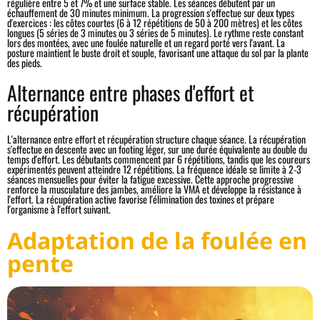
régulière entre 5 et 7% et une surface stable. Les séances débutent par un
échauffement de 30 minutes minimum. La progression s'effectue sur deux types
d'exercices : les côtes courtes (6 à 12 répétitions de 50 à 200 mètres) et les côtes
longues (5 séries de 3 minutes ou 3 séries de 5 minutes). Le rythme reste constant
lors des montées, avec une foulée naturelle et un regard porté vers l'avant. La
posture maintient le buste droit et souple, favorisant une attaque du sol par la plante
des pieds.
Alternance entre phases d'effort et
récupération
L'alternance entre effort et récupération structure chaque séance. La récupération
s'effectue en descente avec un footing léger, sur une durée équivalente au double du
temps d'effort. Les débutants commencent par 6 répétitions, tandis que les coureurs
expérimentés peuvent atteindre 12 répétitions. La fréquence idéale se limite à 2-3
séances mensuelles pour éviter la fatigue excessive. Cette approche progressive
renforce la musculature des jambes, améliore la VMA et développe la résistance à
l'effort. La récupération active favorise l'élimination des toxines et prépare
l'organisme à l'effort suivant.
Adaptation de la foulée en
pente