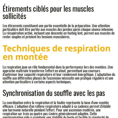
Étirements ciblés pour les muscles
sollicités
Les étirements constituent une partie essentielle de la préparation. Une attention
particulière doit être portée aux muscles des jambes après chaque séance intensive.
La récupération active, incluant une descente en footing lent, permet aux muscles de
rester souples et prévient les tensions musculaires.
Techniques de respiration
en montée
La respiration joue un rôle fondamental dans la performance lors des montées. Une
approche maîtrisée transforme l'effort en atout, permettant aux coureurs
d'optimiser leur capacité respiratoire et leur rendement énergétique. L'adaptation du
souffle aux différentes phases de l'ascension nécessite une pratique régulière et une
attention particulière à certains aspects techniques.
Synchronisation du souffle avec les pas
La coordination entre la respiration et la foulée représente la base d'une montée
efficace. L'adoption d'un rythme respiratoire adapté à sa cadence permet d'établir
une harmonie naturelle pendant l'effort. Pour une ascension modérée, une
respiration sur trois ou quatre pas s'avère généralement adaptée. Cette
synchronisation aide à maintenir une stabilité du buste et facilite la régularité de